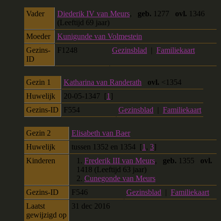
Vader
Diederik IV van Meurs
,
geb.
1277
ovl.
1346
(Leeftijd 69 jaar)
Moeder
Kunigunde van Volmestein
Gezins-
F1248
Gezinsblad
|
Familiekaart
ID
Gezin 1
Katharina van Randerath
ovl.
<1354
Huwelijk
20-05-1347 [
1
]
Gezins-ID
F554
Gezinsblad
|
Familiekaart
Gezin 2
Elisabeth van Baer
Huwelijk
tussen 1352 en 1354 [
1
,
3
]
Kinderen
1.
Frederik III van Meurs
,
geb.
1355
ovl.
1418 (Leeftijd 63 jaar)
2.
Cunegonde van Meurs
Gezins-ID
F546
Gezinsblad
|
Familiekaart
Laatst
31 dec 2016
gewijzigd op