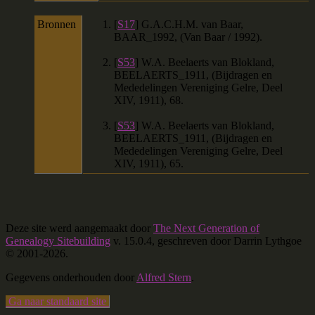
Bronnen
[
S17
] G.A.C.H.M. van Baar,
BAAR_1992, (Van Baar / 1992).
[
S53
] W.A. Beelaerts van Blokland,
BEELAERTS_1911, (Bijdragen en
Mededelingen Vereniging Gelre, Deel
XIV, 1911), 68.
[
S53
] W.A. Beelaerts van Blokland,
BEELAERTS_1911, (Bijdragen en
Mededelingen Vereniging Gelre, Deel
XIV, 1911), 65.
Deze site werd aangemaakt door
The Next Generation of
Genealogy Sitebuilding
v. 15.0.4, geschreven door Darrin Lythgoe
© 2001-2026.
Gegevens onderhouden door
Alfred Stern
.
Ga naar standaard site