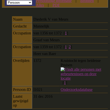
Persoonlijke informatie
|
Bronnen
|
Alles
|
PDF
Naam
Diederik V
van Meurs
Geslacht
Mannelijk
Occupation
van 1356 tot 1372 [
1
]
Graaf van Meurs
Occupation
van 1359 tot 1372 [
1
,
2
]
Heer van Baer
Overlijden
1372
Kruistocht tegen heidense
Pruisen
[
1
]
Persoon-ID
I1021
Onderzoeksdatabase
Laatst
31 dec 2016
gewijzigd
op