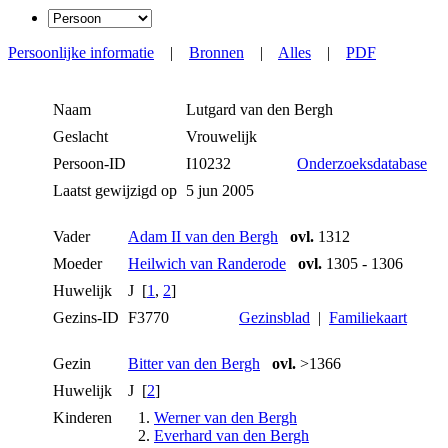
Persoonlijke informatie
|
Bronnen
|
Alles
|
PDF
Naam
Lutgard
van den Bergh
Geslacht
Vrouwelijk
Persoon-ID
I10232
Onderzoeksdatabase
Laatst gewijzigd op
5 jun 2005
Vader
Adam II van den Bergh
ovl.
1312
Moeder
Heilwich van Randerode
ovl.
1305 - 1306
Huwelijk
J [
1
,
2
]
Gezins-ID
F3770
Gezinsblad
|
Familiekaart
Gezin
Bitter van den Bergh
ovl.
>1366
Huwelijk
J [
2
]
Kinderen
1.
Werner van den Bergh
2.
Everhard van den Bergh