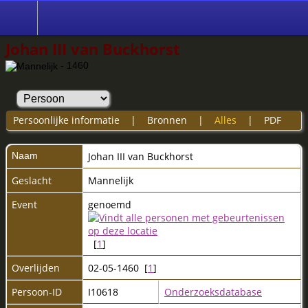
Johan III van Buckhorst
- 1460
Persoonlijke informatie
|
Bronnen
|
Alles
|
PDF
Naam
Johan III
van Buckhorst
Geslacht
Mannelijk
Event
genoemd
[
1
]
Overlijden
02-05-1460 [
1
]
Persoon-ID
I10618
Onderzoeksdatabase