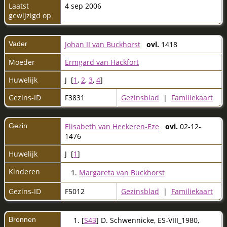
Laatst
4 sep 2006
gewijzigd op
Vader
Johan II van Buckhorst
ovl.
1418
Moeder
Ermgard van Hackfort
Huwelijk
J [
1
,
2
,
3
,
4
]
Gezins-ID
F3831
Gezinsblad
|
Familiekaart
Gezin
Elisabeth van Heekeren-Eze
ovl.
02-12-
1476
Huwelijk
J [
1
]
Kinderen
1.
Margareta van Buckhorst
Gezins-ID
F5012
Gezinsblad
|
Familiekaart
Bronnen
[
S43
] D. Schwennicke, ES-VIII_1980,