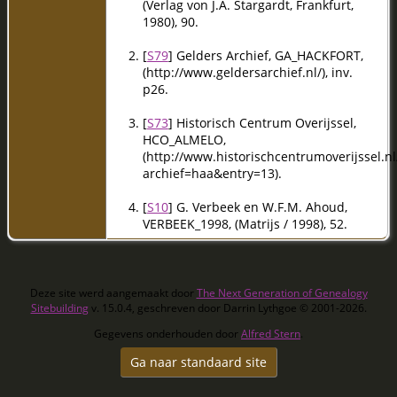
(Verlag von J.A. Stargardt, Frankfurt,
1980), 90.
[
S79
] Gelders Archief, GA_HACKFORT,
(http://www.geldersarchief.nl/), inv.
p26.
[
S73
] Historisch Centrum Overijssel,
HCO_ALMELO,
(http://www.historischcentrumoverijssel.nl
archief=haa&entry=13).
[
S10
] G. Verbeek en W.F.M. Ahoud,
VERBEEK_1998, (Matrijs / 1998), 52.
Deze site werd aangemaakt door
The Next Generation of Genealogy
Sitebuilding
v. 15.0.4, geschreven door Darrin Lythgoe © 2001-2026.
Gegevens onderhouden door
Alfred Stern
.
Ga naar standaard site