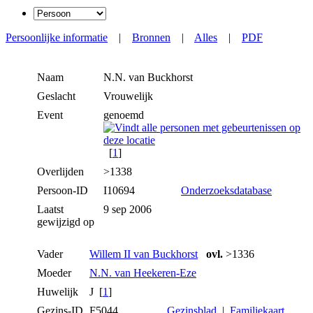
Persoonlijke informatie
|
Bronnen
|
Alles
|
PDF
Naam
N.N.
van Buckhorst
Geslacht
Vrouwelijk
Event
genoemd
[
1
]
Overlijden
>1338
Persoon-ID
I10694
Onderzoeksdatabase
Laatst
9 sep 2006
gewijzigd op
Vader
Willem II van Buckhorst
ovl.
>1336
Moeder
N.N. van Heekeren-Eze
Huwelijk
J [
1
]
Gezins-ID
F5044
Gezinsblad
|
Familiekaart