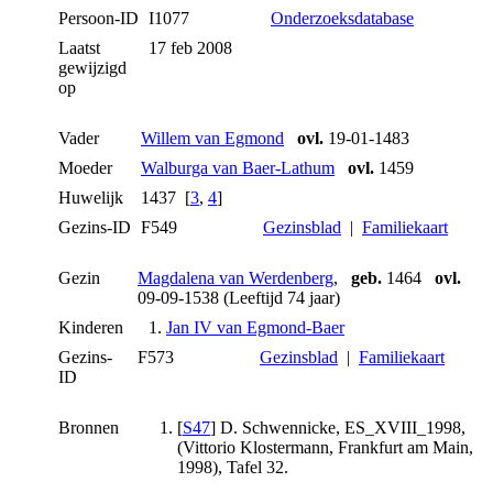
Persoon-ID
I1077
Onderzoeksdatabase
Laatst
17 feb 2008
gewijzigd
op
Vader
Willem van Egmond
ovl.
19-01-1483
Moeder
Walburga van Baer-Lathum
ovl.
1459
Huwelijk
1437 [
3
,
4
]
Gezins-ID
F549
Gezinsblad
|
Familiekaart
Gezin
Magdalena van Werdenberg
,
geb.
1464
ovl.
09-09-1538 (Leeftijd 74 jaar)
Kinderen
1.
Jan IV van Egmond-Baer
Gezins-
F573
Gezinsblad
|
Familiekaart
ID
Bronnen
[
S47
] D. Schwennicke, ES_XVIII_1998,
(Vittorio Klostermann, Frankfurt am Main,
1998), Tafel 32.