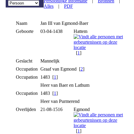
Persoonlijke informatie
|
Bronnen
|
Alles
|
PDF
Naam
Jan III
van Egmond-Baer
Geboorte
03-04-1438
Hattem
[
1
]
Geslacht
Mannelijk
Occupation
Graaf van Egmond [
2
]
Occupation
1483 [
1
]
Heer van Baer en Lathum
Occupation
1483 [
1
]
Heer van Purmerend
Overlijden
21-08-1516
Egmond
[
1
]