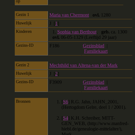
op
Gezin 1
Maria van Chermont
ovl.
1280
Huwelijk
J [
1
]
Kinderen
1.
Sophia van Berthout
,
geb.
ca. 1300
ovl.
06-05-1329 (Leeftijd 29 jaar)
Gezins-ID
F186
Gezinsblad
|
Familiekaart
Gezin 2
Mechthild van Altena-van der Mark
Huwelijk
J [
2
]
Gezins-ID
F3909
Gezinsblad
|
Familiekaart
Bronnen
[
S6
] R.G. Jahn, JAHN_2001,
(Hertogdom Gelre, deel 1 / 2001).
[
S4
] K.H. Schreiber, MITT-
GEN_WEB, (http://www.manfred-
hiebl.de/genealogie-mittelalter/),
Mark.