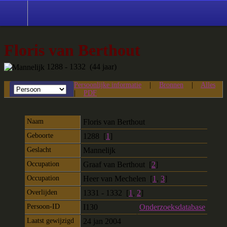
Floris van Berthout
1288 - 1332 (44 jaar)
Persoonlijke informatie
|
Bronnen
|
Alles
|
PDF
Naam
Floris
van Berthout
Geboorte
1288 [
1
]
Geslacht
Mannelijk
Occupation
Graaf van Berthout [
2
]
Occupation
Heer van Mechelen [
1
,
3
]
Overlijden
1331 - 1332 [
1
,
2
]
Persoon-ID
I130
Onderzoeksdatabase
Laatst gewijzigd
24 jan 2004