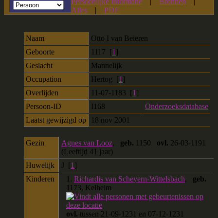
Persoonlijke informatie
|
Bronnen
|
Alles
|
PDF
Naam
Otto I
van Beieren
Geboorte
1117 [
1
]
Geslacht
Mannelijk
Occupation
Hertog [
1
]
Overlijden
11-07-1183 [
1
]
Persoon-ID
I168
Onderzoeksdatabase
Laatst gewijzigd op
18 nov 2001
Gezin
Agnes van Looz
,
geb.
1150
ovl.
26-03-1191
(Leeftijd 41 jaar)
Huwelijk
J [
1
]
Kinderen
1.
Richardis van Scheyern-Wittelsbach
,
geb.
1173, Kelheim
ovl.
tussen 21-09-1231 en 07-12-1231