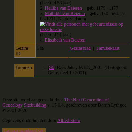
(Leeftijd 58 jaar)
2.
Heilika van Beieren
,
geb.
1176 - 1177
3.
Mathilde van Beieren
,
geb.
1180
ovl.
19-
03-1231, Na deze datum
(Leeftijd 51 jaar)
4.
Elisabeth van Beieren
Gezins-
F89
Gezinsblad
|
Familiekaart
ID
Bronnen
[
S6
] R.G. Jahn, JAHN_2001, (Hertogdom
Gelre, deel 1 / 2001).
Deze site werd aangemaakt door
The Next Generation of
Genealogy Sitebuilding
v. 15.0.4, geschreven door Darrin Lythgoe
© 2001-2026.
Gegevens onderhouden door
Alfred Stern
.
Ga naar standaard site