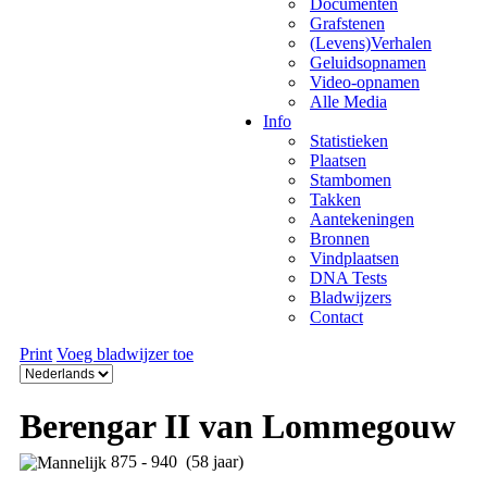
Documenten
Grafstenen
(Levens)Verhalen
Geluidsopnamen
Video-opnamen
Alle Media
Info
Statistieken
Plaatsen
Stambomen
Takken
Aantekeningen
Bronnen
Vindplaatsen
DNA Tests
Bladwijzers
Contact
Print
Voeg bladwijzer toe
Berengar II van Lommegouw
875 - 940 (58 jaar)