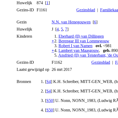
Huwelijk
874 [
1
]
Gezins-ID
F1161
Gezinsblad
|
Familiekaa
Gezin
N.N. van Henegouwen
[
6
]
Huwelijk
J [
4
,
5
,
7
]
Kinderen
1.
Eberhard (II) van Dillingen
+
2.
Berengar III van Lommegouw
3.
Robert I van Namen
ovl.
<981
+
4.
Lambert van Maasgouw
,
geb.
890
5.
Ansfried (II) van Teisterbant, 'de O
Gezins-ID
F1162
Gezinsblad
|
F
Laatst gewijzigd op
26 mrt 2017
Bronnen
[
S4
] K.H. Schreiber, MITT-GEN_WEB, (http
[
S4
] K.H. Schreiber, MITT-GEN_WEB, (http
[
S50
] U. Nonn, NONN_1983, (Ludwig RÃ¶h
[
S50
] U. Nonn, NONN_1983, (Ludwig RÃ¶h