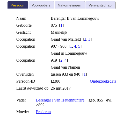
Persoon
Voorouders
Nakomelingen
Verwantschap
Naam
Berengar II
van Lommegouw
Geboorte
875 [
1
]
Geslacht
Mannelijk
Occupation
Graaf van Maifeld [
2
,
3
]
Occupation
907 - 908 [
1
,
4
,
5
]
Graaf in Lommegouw
Occupation
919 [
2
,
4
]
Graaf van Namen
Overlijden
tussen 933 en 940 [
1
]
Persoon-ID
I2380
Onderzoeksdat
Laatst gewijzigd op
26 mrt 2017
Vader
Berengar I van Hattenhuntare
,
geb.
855
ovl.
>892
Moeder
Frederun