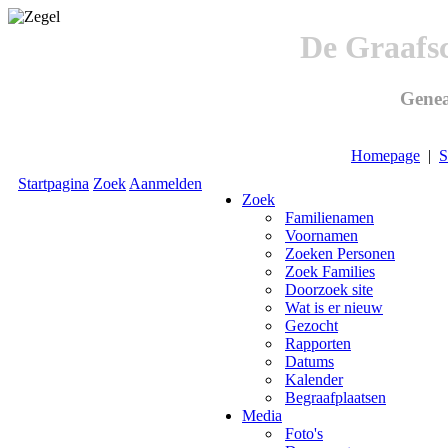
De Graafs
Genea
Homepage
|
S
Startpagina
Zoek
Aanmelden
Zoek
Familienamen
Voornamen
Zoeken Personen
Zoek Families
Doorzoek site
Wat is er nieuw
Gezocht
Rapporten
Datums
Kalender
Begraafplaatsen
Media
Foto's