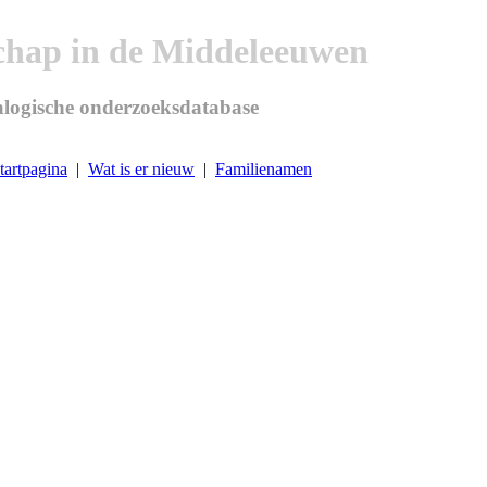
chap in de Middeleeuwen
logische onderzoeksdatabase
tartpagina
|
Wat is er nieuw
|
Familienamen