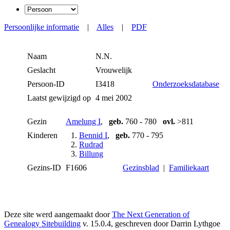
Persoonlijke informatie
|
Alles
|
PDF
Naam
N.N.
Geslacht
Vrouwelijk
Persoon-ID
I3418
Onderzoeksdatabase
Laatst gewijzigd op
4 mei 2002
Gezin
Amelung I
,
geb.
760 - 780
ovl.
>811
Kinderen
1.
Bennid I
,
geb.
770 - 795
2.
Rudrad
3.
Billung
Gezins-ID
F1606
Gezinsblad
|
Familiekaart
Deze site werd aangemaakt door
The Next Generation of
Genealogy Sitebuilding
v. 15.0.4, geschreven door Darrin Lythgoe