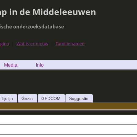
ap in de Middeleeuwen
ische onderzoeksdatabase
agina
|
Wat is er nieuw
|
Familienamen
Media
Info
Tijdlijn
Gezin
GEDCOM
Suggestie