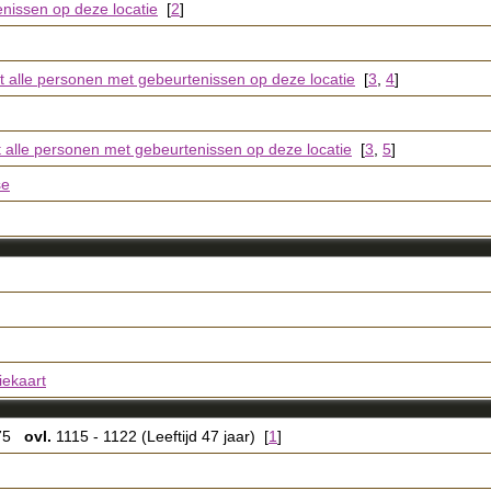
[
2
]
[
3
,
4
]
[
3
,
5
]
se
iekaart
075
ovl.
1115 - 1122 (Leeftijd 47 jaar) [
1
]