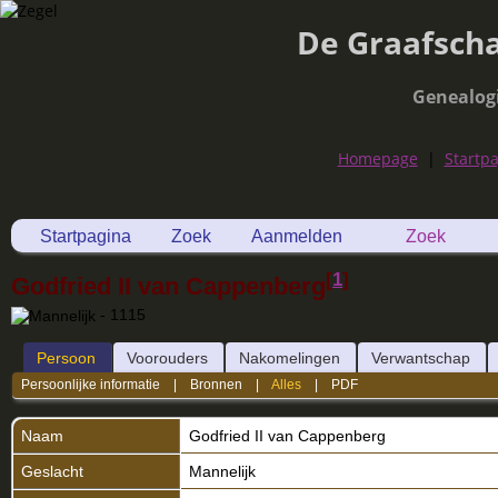
De Graafsch
Genealog
Homepage
|
Startp
Startpagina
Zoek
Aanmelden
Zoek
[
1
]
Godfried II van Cappenberg
- 1115
Persoon
Voorouders
Nakomelingen
Verwantschap
Persoonlijke informatie
|
Bronnen
|
Alles
|
PDF
Naam
Godfried II
van Cappenberg
Geslacht
Mannelijk