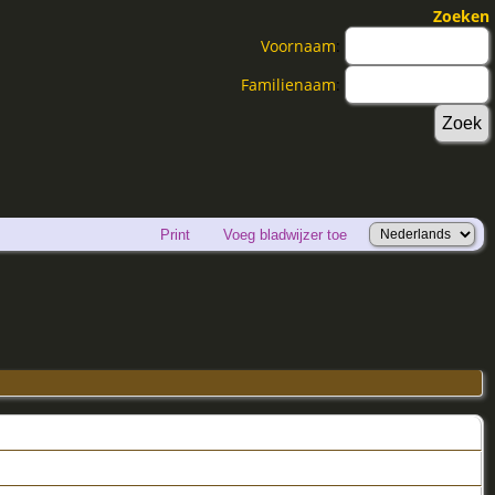
Zoeken
Voornaam
:
Familienaam
:
Print
Voeg bladwijzer toe