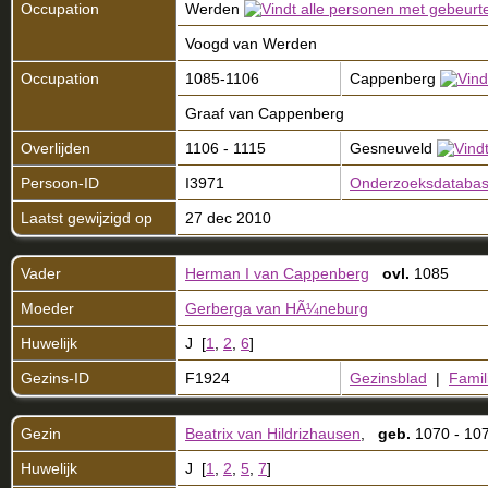
Occupation
Werden
Voogd van Werden
Occupation
1085-1106
Cappenberg
Graaf van Cappenberg
Overlijden
1106 - 1115
Gesneuveld
Persoon-ID
I3971
Onderzoeksdataba
Laatst gewijzigd op
27 dec 2010
Vader
Herman I van Cappenberg
ovl.
1085
Moeder
Gerberga van HÃ¼neburg
Huwelijk
J [
1
,
2
,
6
]
Gezins-ID
F1924
Gezinsblad
|
Famil
Gezin
Beatrix van Hildrizhausen
,
geb.
1070 - 1
Huwelijk
J [
1
,
2
,
5
,
7
]