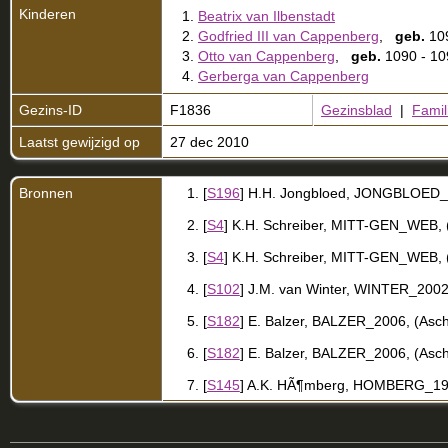
Kinderen
1.
Beatrix van Ilbenstadt
2.
Godfried III van Cappenberg
,
geb.
10
3.
Otto van Cappenberg
,
geb.
1090 - 
4.
Gerberga van Cappenberg
Gezins-ID
F1836
Gezinsblad
|
Famil
Laatst gewijzigd op
27 dec 2010
Bronnen
[
S196
] H.H. Jongbloed, JONGBLOED_20
[
S4
] K.H. Schreiber, MITT-GEN_WEB, (h
[
S4
] K.H. Schreiber, MITT-GEN_WEB, (h
[
S102
] J.M. van Winter, WINTER_2002,
[
S182
] E. Balzer, BALZER_2006, (Asch
[
S182
] E. Balzer, BALZER_2006, (Asch
[
S145
] A.K. HÃ¶mberg, HOMBERG_1950,