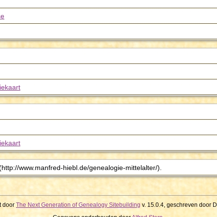
se
iekaart
iekaart
ttp://www.manfred-hiebl.de/genealogie-mittelalter/).
t door
The Next Generation of Genealogy Sitebuilding
v. 15.0.4, geschreven door 