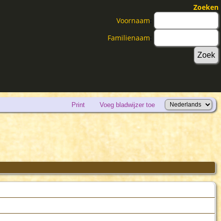
Zoeken
Voornaam
:
Familienaam
:
Print
Voeg bladwijzer toe