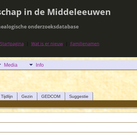
schap in de Middeleeuwen
ealogische onderzoeksdatabase
Startpagina
|
Wat is er nieuw
|
Familienamen
Media
Info
Tijdlijn
Gezin
GEDCOM
Suggestie