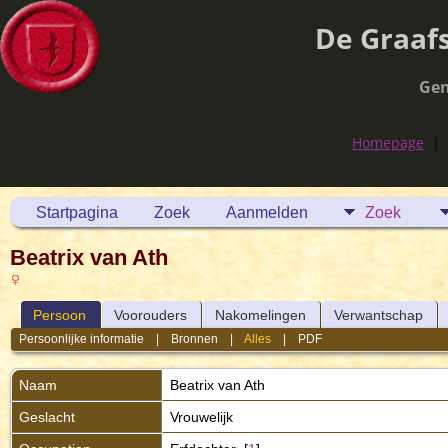
De Graaf
Gen
Homepage
|
Startpagina
Zoek
Aanmelden
Zoek
Beatrix van Ath
Persoon
Voorouders
Nakomelingen
Verwantschap
Persoonlijke informatie
|
Bronnen
|
Alles
|
PDF
Naam
Beatrix
van Ath
Geslacht
Vrouwelijk