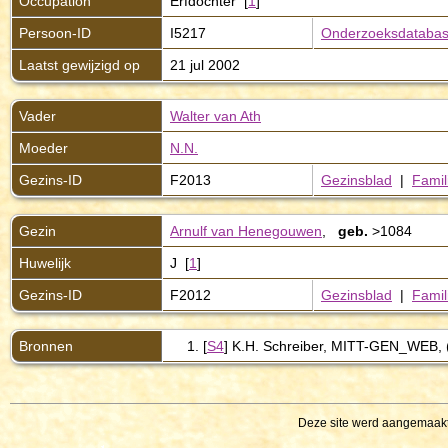
Occupation
Erfdochter [
1
]
Persoon-ID
I5217
Onderzoeksdataba
Laatst gewijzigd op
21 jul 2002
Vader
Walter van Ath
Moeder
N.N.
Gezins-ID
F2013
Gezinsblad
|
Famil
Gezin
Arnulf van Henegouwen
,
geb.
>1084
Huwelijk
J [
1
]
Gezins-ID
F2012
Gezinsblad
|
Famil
Bronnen
[
S4
] K.H. Schreiber, MITT-GEN_WEB, (h
Deze site werd aangemaak