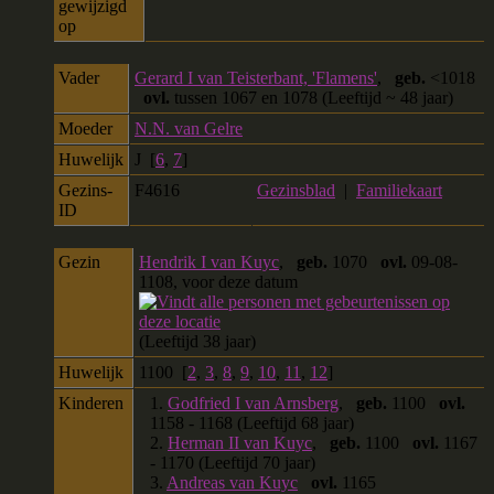
gewijzigd
op
Vader
Gerard I van Teisterbant, 'Flamens'
,
geb.
<1018
ovl.
tussen 1067 en 1078 (Leeftijd ~ 48 jaar)
Moeder
N.N. van Gelre
Huwelijk
J [
6
,
7
]
Gezins-
F4616
Gezinsblad
|
Familiekaart
ID
Gezin
Hendrik I van Kuyc
,
geb.
1070
ovl.
09-08-
1108, voor deze datum
(Leeftijd 38 jaar)
Huwelijk
1100 [
2
,
3
,
8
,
9
,
10
,
11
,
12
]
Kinderen
1.
Godfried I van Arnsberg
,
geb.
1100
ovl.
1158 - 1168 (Leeftijd 68 jaar)
2.
Herman II van Kuyc
,
geb.
1100
ovl.
1167
- 1170 (Leeftijd 70 jaar)
3.
Andreas van Kuyc
ovl.
1165