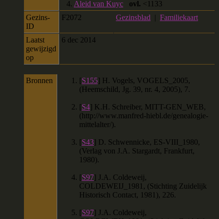
4.
Aleid van Kuyc
ovl.
<1133
Gezins-
F2072
Gezinsblad
|
Familiekaart
ID
Laatst
6 dec 2014
gewijzigd
op
Bronnen
[
S155
] H. Vogels, VOGELS_2005,
(Heemschild, Jg. 39, nr. 4, 2005), 7.
[
S4
] K.H. Schreiber, MITT-GEN_WEB,
(http://www.manfred-hiebl.de/genealogie-
mittelalter/).
[
S43
] D. Schwennicke, ES-VIII_1980,
(Verlag von J.A. Stargardt, Frankfurt,
1980).
[
S97
] J.A. Coldeweij,
COLDEWEIJ_1981, (Stichting Zuidelijk
Historisch Contact, 1981), 226.
[
S97
] J.A. Coldeweij,