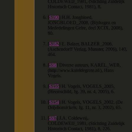
COLDEWEIJ_1981, (Stichting Zuidelijk
Historisch Contact, 1981), 8.
[
S190
] H.H. Jongbloed,
JONGBLOED_2008, (Bijdragen en
Mededelingen Gelre, deel XCIX, 2008),
80.
[
S182
] E. Balzer, BALZER_2006,
(Aschendorff Verlag, Munster, 2006), 140,
464.
[
S98
] Diverse auteurs, KAREL_WEB,
(http://www.kareldegrote.nl/), Hans
Vogels.
[
S155
] H. Vogels, VOGELS_2005,
(Heemschild, Jg. 39, nr. 4, 2005), 6.
[
S154
] H. Vogels, VOGELS_2002, (De
Drijehornickels, Jg. 11, nr. 3, 2002), 65.
[
S97
] J.A. Coldeweij,
COLDEWEIJ_1981, (Stichting Zuidelijk
Historisch Contact, 1981), 8, 226.