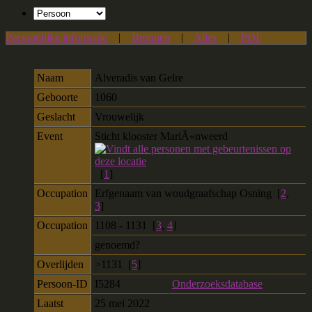
Persoonlijke informatie
|
Bronnen
|
Alles
|
PDF
Naam
Alveradis
van Gelre
Geboorte
1060
Geslacht
Vrouwelijk
Event
Sticht klooster MariÃ«nweerd
[
1
]
Occupation
Erfgenaam van woudgraafschap Osning [
2
,
3
]
Occupation
1108 - 1131 [
3
,
4
]
genoemd?
Overlijden
>1131 [
5
]
Persoon-ID
I5284
Onderzoeksdatabase
Laatst
25 mei 2022