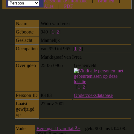
Persoonlijke informatie
|
Bronnen
|
Alles
|
PDF
Naam
Wido
van Ivrea
Geboorte
940 [
1
,
2
]
Geslacht
Mannelijk
Occupation
van 959 tot 965 [
1
,
2
]
Markkgraaf van Ivrea
Overlijden
25-06-0965
Gesneuveld
[
1
,
2
]
Persoon-ID
I6183
Onderzoeksdatabase
Laatst
27 nov 2002
gewijzigd
op
Vader
Berengar II van ItaliÃ«
,
geb.
900
ovl.
04-08-
0966, Bamberg