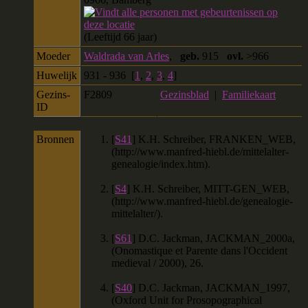
(Leeftijd 66 jaar)
Moeder
Waldrada van Arles
,
geb.
915
ovl.
>966
Huwelijk
931 - 936 [
1
,
2
,
3
,
4
]
Gezins-
F2809
Gezinsblad
|
Familiekaart
ID
Bronnen
[
S41
] K.H. Schreiber, FRANKEN_WEB,
(http://www.manfred-hiebl.de/mittelalter-
genealogie/index.htm).
[
S4
] K.H. Schreiber, MITT-GEN_WEB,
(http://www.manfred-hiebl.de/genealogie-
mittelalter/).
[
S61
] D.C. Jackman, JACKMAN_2000a,
(Onomastique et Parente dans l'Occident
medieval / 2000), 26.
[
S40
] D.C. Jackman, JACKMAN_1997,
(Oxford Unit for Prosopographical