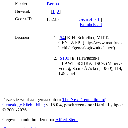
Moeder
Bertha
Huwelijk
J [
1
,
2
]
Gezins-ID
F3235
Gezinsblad
|
Familiekaart
Bronnen
[
S4
] K.H. Schreiber, MITT-
GEN_WEB, (http://www.manfred-
hiebl.de/genealogie-mittelalter/).
[
S100
] E. Hlawitschka,
HLAWITSCHKA_1969, (Minerva-
Verlag, SaarbrÃ¼cken, 1969), 114,
146 tabel.
Deze site werd aangemaakt door
The Next Generation of
Genealogy Sitebuilding
v. 15.0.4, geschreven door Darrin Lythgoe
© 2001-2026.
Gegevens onderhouden door
Alfred Stern
.