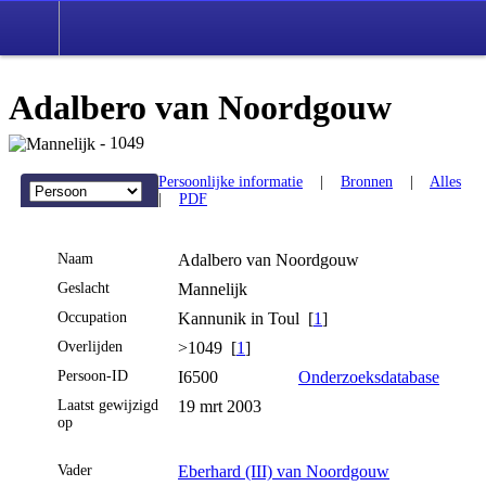
Adalbero van Noordgouw
- 1049
Persoonlijke informatie
|
Bronnen
|
Alles
|
PDF
Naam
Adalbero
van Noordgouw
Geslacht
Mannelijk
Occupation
Kannunik in Toul [
1
]
Overlijden
>1049 [
1
]
Persoon-ID
I6500
Onderzoeksdatabase
Laatst gewijzigd
19 mrt 2003
op
Vader
Eberhard (III) van Noordgouw