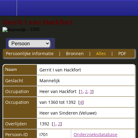
Gerrit I van Hackfort
- 1392
Persoonlijke informatie
|
Bronnen
|
Alles
|
PDF
Naam
Gerrit I
van Hackfort
Geslacht
Mannelijk
Occupation
Heer van Hackfort [
1
,
2
,
3
]
Occupation
van 1360 tot 1392 [
4
]
Heer van Sinderen (Veluwe)
Overlijden
1392 [
1
,
2
]
Persoon-ID
I701
Onderzoeksdatabase