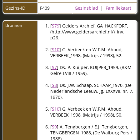
Gezins-ID
F409
Gezinsblad
|
Familiekaart
Bronnen
[
S79
] Gelders Archief, GA_HACKFORT,
(http://www.geldersarchief.nl/), inv.
p26.
[
S10
] G. Verbeek en W.F.M. Ahoud,
VERBEEK_1998, (Matrijs / 1998), 52.
[
S7
] Ds. P. Kuijper, KUIJPER_1959, (B&M
Gelre LVIII / 1959).
[
S8
] Ds. J.W. Schaap, SCHAAP_1970, (De
Nederlandsche Leeuw, Jg. LXXXVII, nr. 7,
1970).
[
S10
] G. Verbeek en W.F.M. Ahoud,
VERBEEK_1998, (Matrijs / 1998), 50.
[
S9
] A. Tengbergen / E.J. Tengbergen,
TENGBERGEN_1988, (De Walburg Pers /
1988).