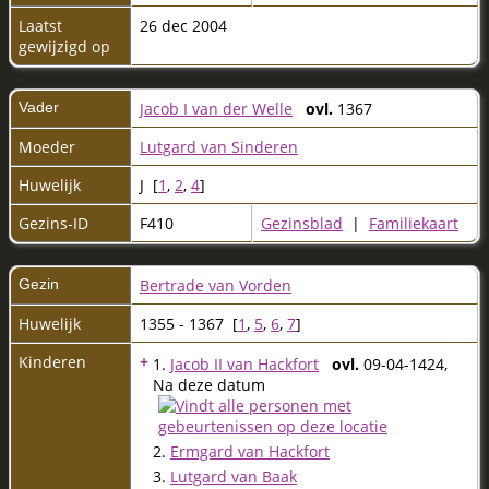
Laatst
26 dec 2004
gewijzigd op
Vader
Jacob I van der Welle
ovl.
1367
Moeder
Lutgard van Sinderen
Huwelijk
J [
1
,
2
,
4
]
Gezins-ID
F410
Gezinsblad
|
Familiekaart
Gezin
Bertrade van Vorden
Huwelijk
1355 - 1367 [
1
,
5
,
6
,
7
]
Kinderen
+
1.
Jacob II van Hackfort
ovl.
09-04-1424,
Na deze datum
2.
Ermgard van Hackfort
3.
Lutgard van Baak