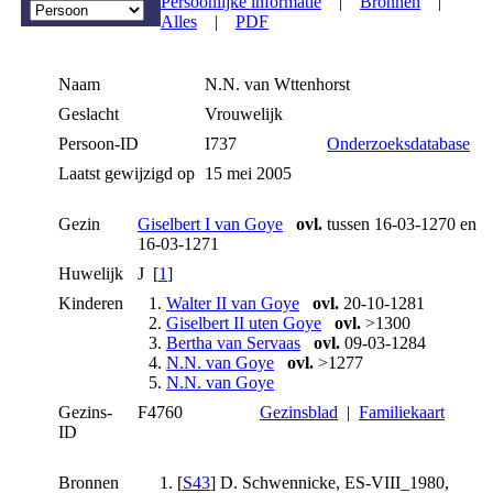
Persoonlijke informatie
|
Bronnen
|
Alles
|
PDF
Naam
N.N.
van Wttenhorst
Geslacht
Vrouwelijk
Persoon-ID
I737
Onderzoeksdatabase
Laatst gewijzigd op
15 mei 2005
Gezin
Giselbert I van Goye
ovl.
tussen 16-03-1270 en
16-03-1271
Huwelijk
J [
1
]
Kinderen
1.
Walter II van Goye
ovl.
20-10-1281
2.
Giselbert II uten Goye
ovl.
>1300
3.
Bertha van Servaas
ovl.
09-03-1284
4.
N.N. van Goye
ovl.
>1277
5.
N.N. van Goye
Gezins-
F4760
Gezinsblad
|
Familiekaart
ID
Bronnen
[
S43
] D. Schwennicke, ES-VIII_1980,