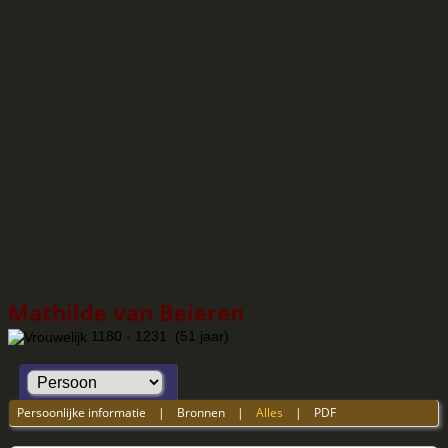
Mathilde van Beieren
1180 - 1231 (51 jaar)
Persoonlijke informatie
|
Bronnen
|
Alles
|
PDF