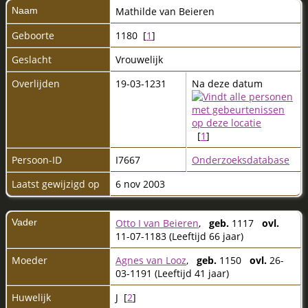
Naam
Mathilde
van Beieren
Geboorte
1180 [
1
]
Geslacht
Vrouwelijk
Overlijden
19-03-1231
Na deze datum
[
1
]
Persoon-ID
I7667
Onderzoeksdatabase
Laatst gewijzigd op
6 nov 2003
Vader
Otto I van Beieren
,
geb.
1117
ovl.
11-07-1183 (Leeftijd 66 jaar)
Moeder
Agnes van Looz
,
geb.
1150
ovl.
26-
03-1191 (Leeftijd 41 jaar)
Huwelijk
J [
2
]