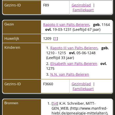
Gezins-ID
F89
Gezinsblad
|
Familiekaart
Gezin
Rapoto II van Palts-Beieren
,
geb.
1164
ovl.
19-03-1231 (Leeftijd 67 jaar)
Huwelijk
1209 [
1
]
Kinderen
1.
Rapoto III van Palts-Beieren
,
geb.
1210 - 1215
ovl.
05-06-1248
(Leeftijd 33 jaar)
2.
Elisabeth van Palts-Beieren
ovl.
1275
3.
N.N. van Palts-Beieren
Gezins-ID
F3660
Gezinsblad
|
Familiekaart
Bronnen
[
S4
] K.H. Schreiber, MITT-
GEN_WEB, (http://www.manfred-
hiebl.de/genealogie-mittelalter/),