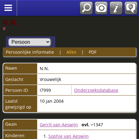
N.N.
Persoonlijke informatie
|
Alles
|
PDF
Naam
N.N.
Geslacht
Vrouwelijk
Persoon-ID
I7999
Onderzoeksdatabase
Laatst
10 jan 2004
gewijzigd op
Gezin
Gerrit van Aeswijn
ovl.
>1347
Kinderen
1.
Sophie van Aeswijn