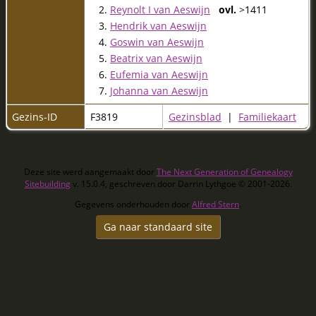
2.
Reynolt I van Aeswijn
ovl.
>1411
3.
Hendrik van Aeswijn
4.
Goswin van Aeswijn
5.
Beatrix van Aeswijn
6.
Eufemia van Aeswijn
7.
Johanna van Aeswijn
Gezins-ID
F3819
Gezinsblad
|
Familiekaart
Deze site werd aangemaakt door
The Next Generation of Genealogy
Sitebuilding
v. 15.0.4, geschreven door Darrin Lythgoe © 2001-2026.
Gegevens onderhouden door
Alfred Stern
.
Ga naar standaard site