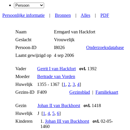
Persoonlijke informatie
|
Bronnen
|
Alles
|
PDF
Naam
Ermgard
van Hackfort
Geslacht
Vrouwelijk
Persoon-ID
I8026
Onderzoeksdatabase
Laatst gewijzigd op
4 sep 2006
Vader
Gerrit I van Hackfort
ovl.
1392
Moeder
Bertrade van Vorden
Huwelijk
1355 - 1367 [
1
,
2
,
3
,
4
]
Gezins-ID
F409
Gezinsblad
|
Familiekaart
Gezin
Johan II van Buckhorst
ovl.
1418
Huwelijk
J [
1
,
4
,
5
,
6
]
Kinderen
1.
Johan III van Buckhorst
ovl.
02-05-
1460