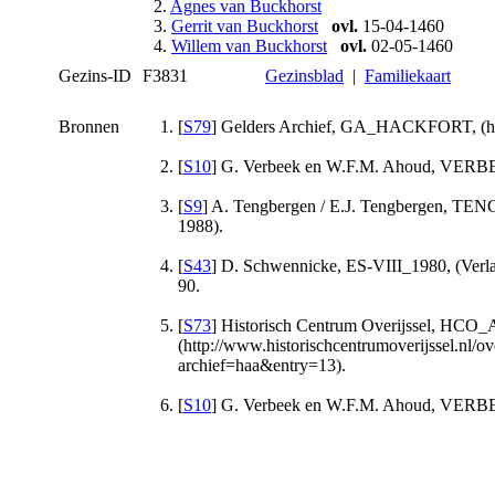
2.
Agnes van Buckhorst
3.
Gerrit van Buckhorst
ovl.
15-04-1460
4.
Willem van Buckhorst
ovl.
02-05-1460
Gezins-ID
F3831
Gezinsblad
|
Familiekaart
Bronnen
[
S79
] Gelders Archief, GA_HACKFORT, (http:
[
S10
] G. Verbeek en W.F.M. Ahoud, VERBEE
[
S9
] A. Tengbergen / E.J. Tengbergen, T
1988).
[
S43
] D. Schwennicke, ES-VIII_1980, (Verlag
90.
[
S73
] Historisch Centrum Overijssel, HC
(http://www.historischcentrumoverijssel.nl/ove
archief=haa&entry=13).
[
S10
] G. Verbeek en W.F.M. Ahoud, VERBEE