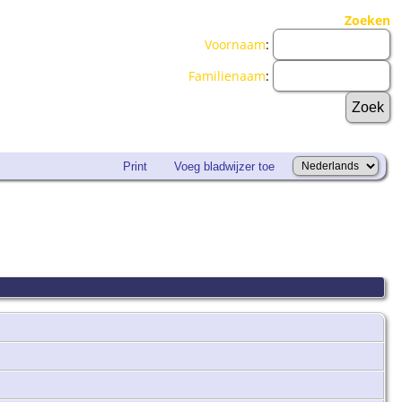
Zoeken
Voornaam
:
Familienaam
:
Print
Voeg bladwijzer toe