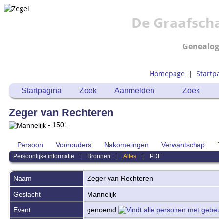
De Graafsch
Genealog
Homepage
|
Startp
Startpagina
Zoek
Aanmelden
Zoek
Zeger van Rechteren
- 1501
Persoon
Voorouders
Nakomelingen
Verwantschap
Persoonlijke informatie
|
Bronnen
|
Alles
|
PDF
Naam
Zeger
van Rechteren
Geslacht
Mannelijk
Event
genoemd