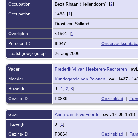
Occupation
Bezit Rhaan (Hellendoorn) [
2
]
Occupation
1483 [
1
]
Drost van Salland
Overlijden
<1501 [
1
]
Persoon-ID
I8047
Onderzoeksdatab
Laatst gewijzigd op
26 aug 2006
Vader
Frederik VI van Heekeren-Rechteren
ovl
Moeder
Kundegonde van Polanen
ovl.
1437 - 1
Huwelijk
J [
1
,
2
,
3
]
Gezins-ID
F3839
Gezinsblad
|
Fami
Gezin
Anna van Bevervoorde
ovl.
14-08-1518
Huwelijk
J [
1
]
Gezins-ID
F3864
Gezinsblad
|
Fami