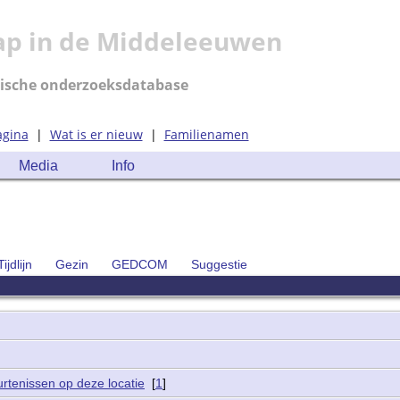
ap in de Middeleeuwen
ische onderzoeksdatabase
agina
|
Wat is er nieuw
|
Familienamen
Media
Info
Tijdlijn
Gezin
GEDCOM
Suggestie
[
1
]