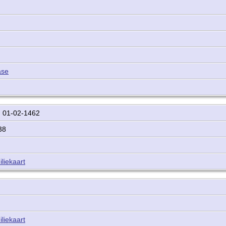
ase
.
01-02-1462
438
liekaart
liekaart