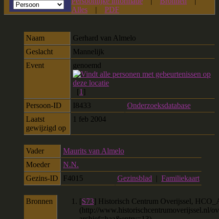
Persoonlijke informatie
|
Bronnen
|
Alles
|
PDF
Naam
Gerhard
van Almelo
Geslacht
Mannelijk
Event
genoemd
[
1
]
Persoon-ID
I8433
Onderzoeksdatabase
Laatst
1 feb 2004
gewijzigd op
Vader
Maurits van Almelo
Moeder
N.N.
Gezins-ID
F4015
Gezinsblad
|
Familiekaart
Bronnen
[
S73
] Historisch Centrum Overijssel, H
(http://www.historischcentrumoverijssel.nl/ove
archief=haa&entry=13).