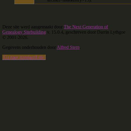
Deze site werd aangemaakt door
The Next Generation of
Genealogy Sitebuilding
v. 15.0.4, geschreven door Darrin Lythgoe
© 2001-2026.
Gegevens onderhouden door
Alfred Stern
.
Ga naar standaard site