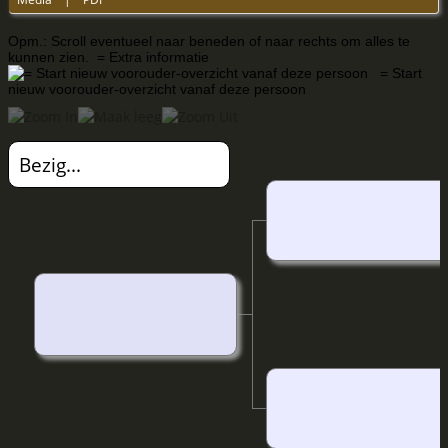
Opm.: Scroll eventueel naar beneden of naar rechts om alles te
kunnen zien.
= Extra informatie
= Start
nieuw voorouder-overzicht vanaf deze persoon
Bezig...