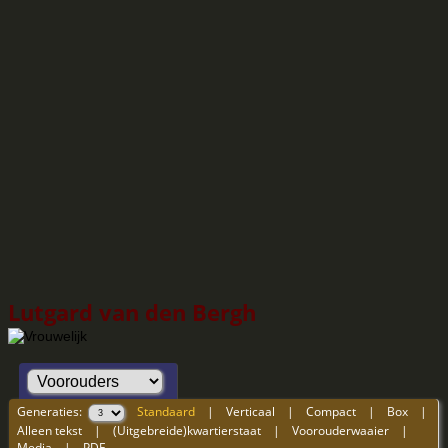
Lutgard van den Bergh
Generaties:
Standaard
|
Verticaal
|
Compact
|
Box
|
Alleen tekst
|
(Uitgebreide)kwartierstaat
|
Voorouderwaaier
|
Media
|
PDF