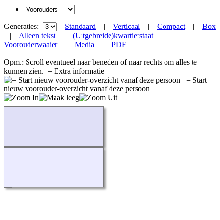
Generaties:
Standaard
|
Verticaal
|
Compact
|
Box
|
Alleen tekst
|
(Uitgebreide)kwartierstaat
|
Voorouderwaaier
|
Media
|
PDF
Opm.: Scroll eventueel naar beneden of naar rechts om alles te
kunnen zien.
= Extra informatie
= Start
nieuw voorouder-overzicht vanaf deze persoon
Bezig...