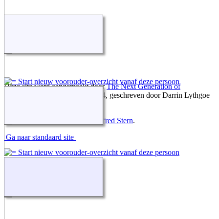
Deze site werd aangemaakt door
The Next Generation of
Genealogy Sitebuilding
v. 15.0.4, geschreven door Darrin Lythgoe
© 2001-2026.
Gegevens onderhouden door
Alfred Stern
.
Ga naar standaard site