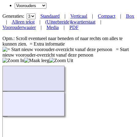
Generaties:
Standaard
|
Verticaal
|
Compact
|
Box
|
Alleen tekst
|
(Uitgebreide)kwartierstaat
|
Voorouderwaaier
|
Media
|
PDF
Opm.: Scroll eventueel naar beneden of naar rechts om alles te
kunnen zien.
= Extra informatie
= Start
nieuw voorouder-overzicht vanaf deze persoon
Bezig...