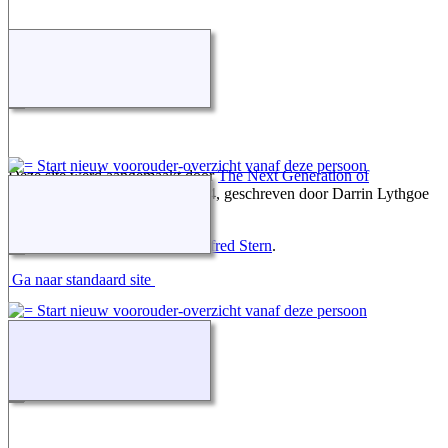
Deze site werd aangemaakt door
The Next Generation of
Genealogy Sitebuilding
v. 15.0.4, geschreven door Darrin Lythgoe
© 2001-2026.
Gegevens onderhouden door
Alfred Stern
.
Ga naar standaard site