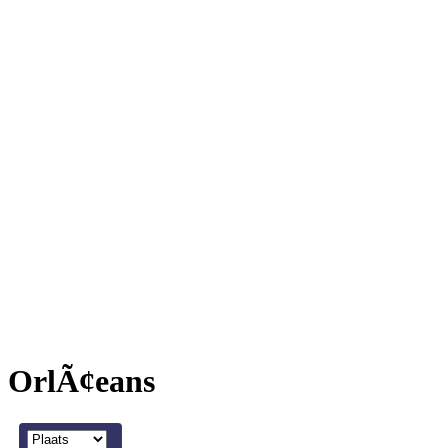
OrlÃ¢eans