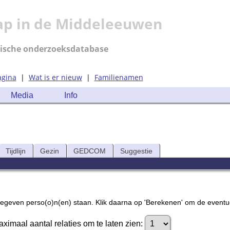
ap in de Middeleeuwen
ische onderzoeksdatabase
agina
|
Wat is er nieuw
|
Familienamen
Media
Info
Tijdlijn
Gezin
GEDCOM
Suggestie
gegeven perso(o)n(en) staan. Klik daarna op 'Berekenen' om de eventu
ximaal aantal relaties om te laten zien: