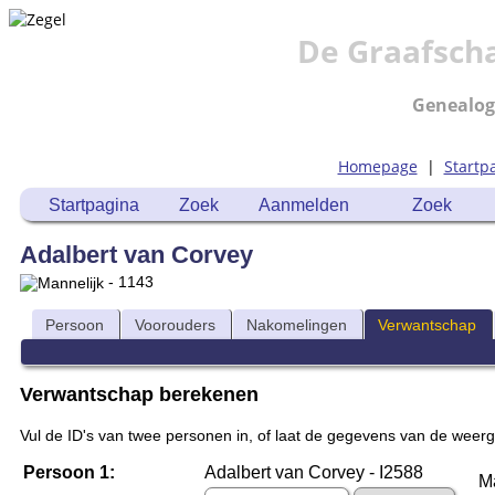
De Graafsch
Genealog
Homepage
|
Startp
Startpagina
Zoek
Aanmelden
Zoek
Adalbert van Corvey
- 1143
Persoon
Voorouders
Nakomelingen
Verwantschap
Verwantschap berekenen
Vul de ID's van twee personen in, of laat de gegevens van de weer
Persoon 1:
Adalbert van Corvey - I2588
Ma