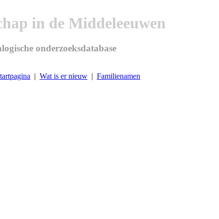
chap in de Middeleeuwen
logische onderzoeksdatabase
tartpagina
|
Wat is er nieuw
|
Familienamen