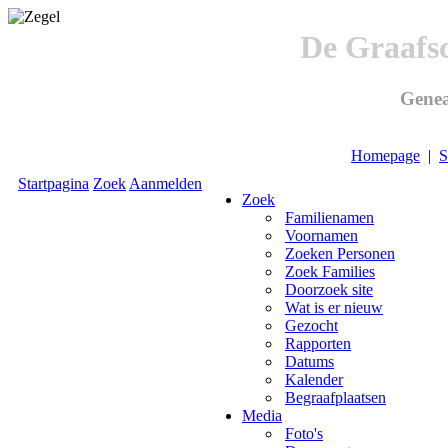
De Graafs
Genea
Homepage
|
S
Startpagina
Zoek
Aanmelden
Zoek
Familienamen
Voornamen
Zoeken Personen
Zoek Families
Doorzoek site
Wat is er nieuw
Gezocht
Rapporten
Datums
Kalender
Begraafplaatsen
Media
Foto's