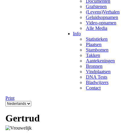
Documenten
Grafstenen
(Levens)Verhalen
Geluidsopnamen
Video-opnamen
Alle Media
Info
Statistieken
Plaatsen
Stambomen
Takken
Aantekeningen
Bronnen
Vindplaatsen
DNA Tests
Bladwijzers
Contact
Print
Gertrud