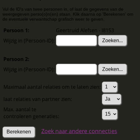
Vul de ID's van twee personen in, of laat de gegevens van de
weergegeven perso(o)n(en) staan. Klik daarna op 'Berekenen' om
de eventuele verwantschap grafisch weer te geven.
Persoon 1:
Geertruid Alefsen - I8153
Wijzig in (Persoon-ID):
Persoon 2:
Wijzig in (Persoon-ID):
Maximaal aantal relaties om te laten zien:
laat relaties van partner zien:
Max. aantal te
controleren generaties:
Zoek naar andere connecties