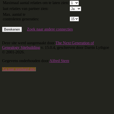
Maximaal aantal relaties om te laten zien:
laat relaties van partner zien:
Max. aantal te
controleren generaties:
Zoek naar andere connecties
Deze site werd aangemaakt door
The Next Generation of
Genealogy Sitebuilding
v. 15.0.4, geschreven door Darrin Lythgoe
© 2001-2026.
Gegevens onderhouden door
Alfred Stern
.
Ga naar standaard site