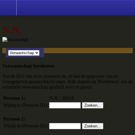
N.N.
Verwantschap berekenen
Vul de ID's van twee personen in, of laat de gegevens van de
weergegeven perso(o)n(en) staan. Klik daarna op 'Berekenen' om de
eventuele verwantschap grafisch weer te geven.
Persoon 1:
N.N. - I8418
Wijzig in (Persoon-ID):
Persoon 2:
Wijzig in (Persoon-ID):