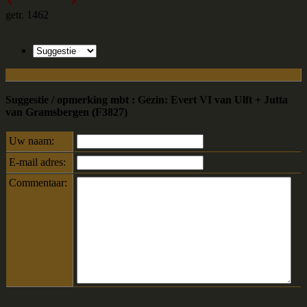
getr. 1462
Suggestie / opmerking mbt : Gezin: Evert VI van Ulft + Jutta
van Gramsbergen (F3827)
Uw naam:
E-mail adres:
Commentaar: