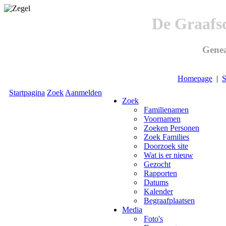
De Graafs
Genea
Homepage
|
S
Startpagina
Zoek
Aanmelden
Zoek
Familienamen
Voornamen
Zoeken Personen
Zoek Families
Doorzoek site
Wat is er nieuw
Gezocht
Rapporten
Datums
Kalender
Begraafplaatsen
Media
Foto's