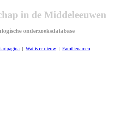
chap in de Middeleeuwen
logische onderzoeksdatabase
tartpagina
|
Wat is er nieuw
|
Familienamen