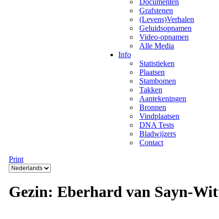
Documenten
Grafstenen
(Levens)Verhalen
Geluidsopnamen
Video-opnamen
Alle Media
Info
Statistieken
Plaatsen
Stambomen
Takken
Aantekeningen
Bronnen
Vindplaatsen
DNA Tests
Bladwijzers
Contact
Print
Gezin: Eberhard van Sayn-Wit