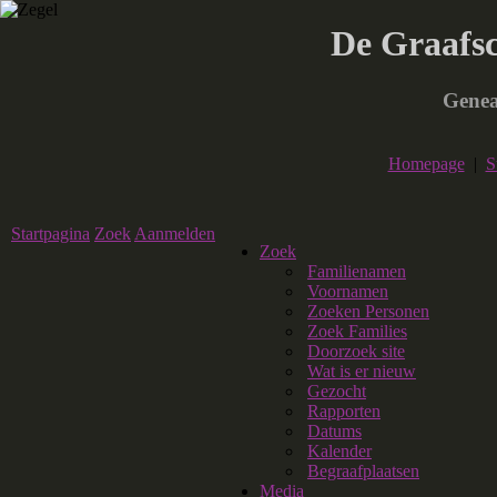
De Graafs
Genea
Homepage
|
S
Startpagina
Zoek
Aanmelden
Zoek
Familienamen
Voornamen
Zoeken Personen
Zoek Families
Doorzoek site
Wat is er nieuw
Gezocht
Rapporten
Datums
Kalender
Begraafplaatsen
Media