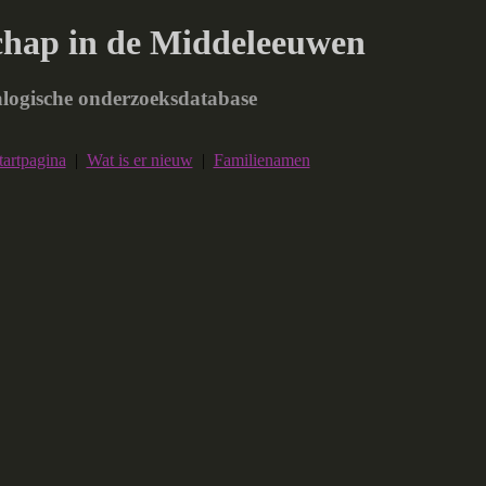
chap in de Middeleeuwen
logische onderzoeksdatabase
tartpagina
|
Wat is er nieuw
|
Familienamen