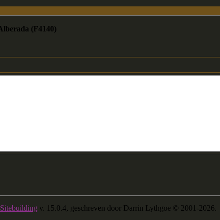
 Alberada (F4140)
Sitebuilding
v. 15.0.4, geschreven door Darrin Lythgoe © 2001-2026.