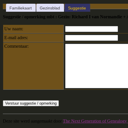
Familiekaart
Gezinsblad
Suggestie
Suggestie / opmerking mbt : Gezin: Richard I van Normandie +
Uw naam:
E-mail adres:
Commentaar:
Deze site werd aangemaakt door
The Next Generation of Genealogy 