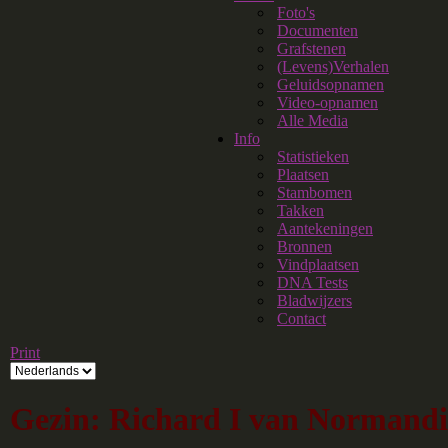
Foto's
Documenten
Grafstenen
(Levens)Verhalen
Geluidsopnamen
Video-opnamen
Alle Media
Info
Statistieken
Plaatsen
Stambomen
Takken
Aantekeningen
Bronnen
Vindplaatsen
DNA Tests
Bladwijzers
Contact
Print
Gezin: Richard I van Normandi