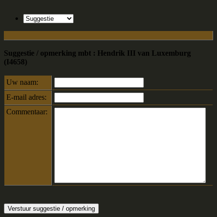
Suggestie / opmerking mbt : Hendrik III van Luxemburg
(I4658)
Uw naam:
E-mail adres:
Commentaar: