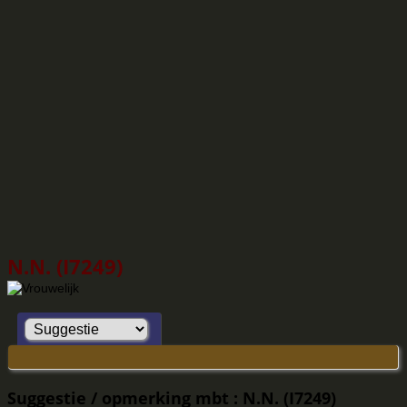
N.N. (I7249)
Suggestie / opmerking mbt : N.N. (I7249)