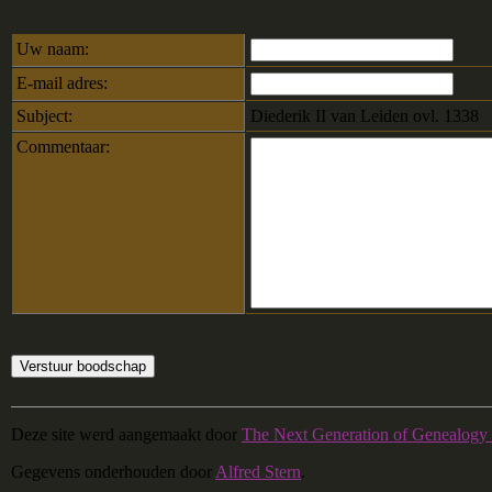
Uw naam:
E-mail adres:
Subject:
Diederik II van Leiden ovl. 1338
Commentaar:
Deze site werd aangemaakt door
The Next Generation of Genealogy 
Gegevens onderhouden door
Alfred Stern
.