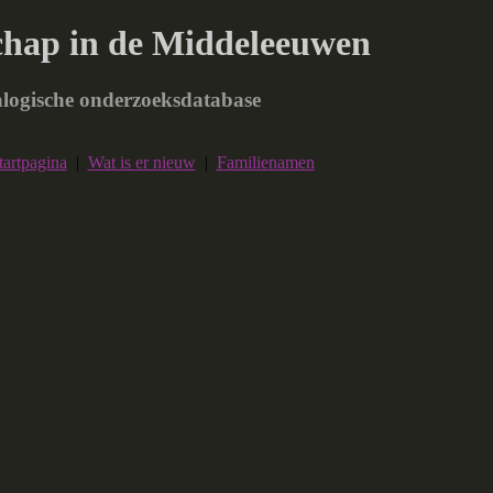
chap in de Middeleeuwen
logische onderzoeksdatabase
tartpagina
|
Wat is er nieuw
|
Familienamen