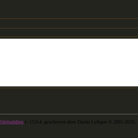
Sitebuilding
v. 15.0.4, geschreven door Darrin Lythgoe © 2001-2026.