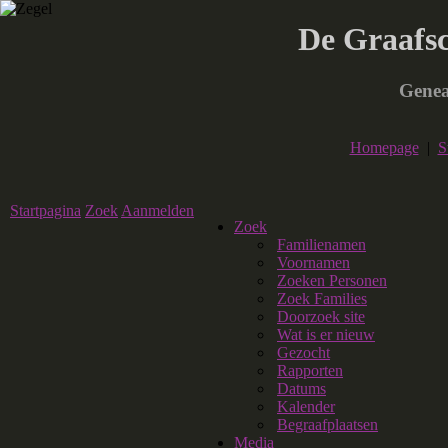
De Graafs
Genea
Homepage
|
S
Startpagina
Zoek
Aanmelden
Zoek
Familienamen
Voornamen
Zoeken Personen
Zoek Families
Doorzoek site
Wat is er nieuw
Gezocht
Rapporten
Datums
Kalender
Begraafplaatsen
Media