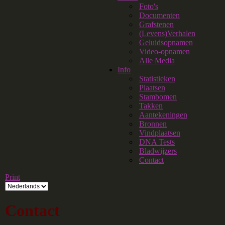
Foto's
Documenten
Grafstenen
(Levens)Verhalen
Geluidsopnamen
Video-opnamen
Alle Media
Info
Statistieken
Plaatsen
Stambomen
Takken
Aantekeningen
Bronnen
Vindplaatsen
DNA Tests
Bladwijzers
Contact
Print
Contact