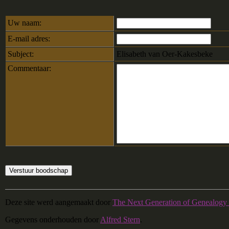
Uw naam:
E-mail adres:
Subject:
Elisabeth van Oer-Kakesbeke
Commentaar:
Deze site werd aangemaakt door
The Next Generation of Genealogy 
Gegevens onderhouden door
Alfred Stern
.