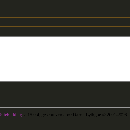
Sitebuilding
v. 15.0.4, geschreven door Darrin Lythgoe © 2001-2026.