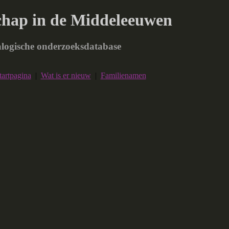
chap in de Middeleeuwen
logische onderzoeksdatabase
tartpagina
|
Wat is er nieuw
|
Familienamen