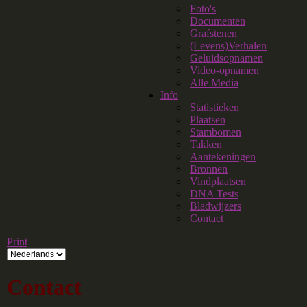
Foto's
Documenten
Grafstenen
(Levens)Verhalen
Geluidsopnamen
Video-opnamen
Alle Media
Info
Statistieken
Plaatsen
Stambomen
Takken
Aantekeningen
Bronnen
Vindplaatsen
DNA Tests
Bladwijzers
Contact
Print
Contact