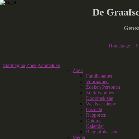
De Graafs
Genea
Homepage
|
S
Startpagina
Zoek
Aanmelden
Zoek
Familienamen
Voornamen
Zoeken Personen
Zoek Families
Doorzoek site
Wat is er nieuw
Gezocht
Rapporten
Datums
Kalender
Begraafplaatsen
Media