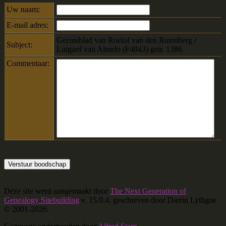
Uw naam:
E-mail adres:
Gezinsblad van Roelof van den Rutenberg /
Subject:
Lutgard van Almelo (F4043) getr. 1386
Commentaar:
Deze site werd aangemaakt door
The Next Generation of
Genealogy Sitebuilding
v. 15.0.4, geschreven door Darrin Lythgoe
© 2001-2026.