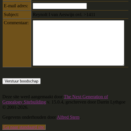
E-mail adres:
Subject:
Reynolt I van Aeswijn ovl. >1411
Commentaar:
Deze site werd aangemaakt door
The Next Generation of
Genealogy Sitebuilding
v. 15.0.4, geschreven door Darrin Lythgoe
© 2001-2026.
Gegevens onderhouden door
Alfred Stern
.
Ga naar standaard site