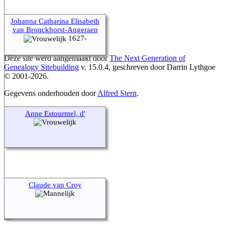
Johanna Catharina Elisabeth
van Bronckhorst-Angeraen
1627-
Deze site werd aangemaakt door
The Next Generation of
Genealogy Sitebuilding
v. 15.0.4, geschreven door Darrin Lythgoe
© 2001-2026.
Gegevens onderhouden door
Alfred Stern
.
Ga naar standaard site
Anne Estourmel, d'
Claude van Croy