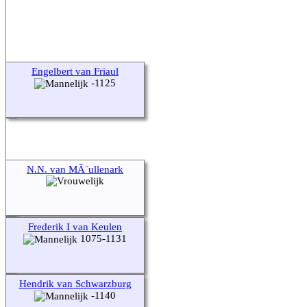
Engelbert van Friaul
-1125
N.N. van MÃ¨ullenark
Frederik I van Keulen
1075-1131
Hendrik van Schwarzburg
-1140