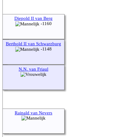
Diepold II van Berg
-1160
Berthold II van Schwarzburg
-1148
N.N. van Friaul
Rainald van Nevers