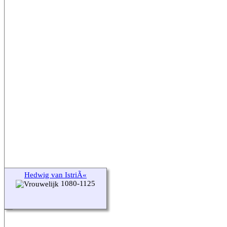
Hedwig van IstriÃ«
1080-1125