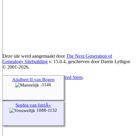
Deze site werd aangemaakt door
The Next Generation of
Genealogy Sitebuilding
v. 15.0.4, geschreven door Darrin Lythgoe
© 2001-2026.
Gegevens onderhouden door
Alfred Stern
.
Adalbert II van Bogen
-1146
Ga naar standaard site
Sophia van IstriÃ«
1088-1132