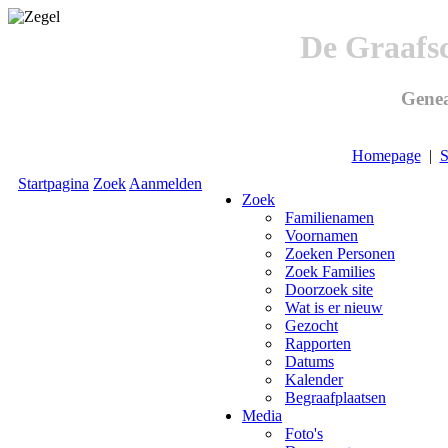
De Graafs
Genea
Homepage
|
S
Startpagina
Zoek
Aanmelden
Zoek
Familienamen
Voornamen
Zoeken Personen
Zoek Families
Doorzoek site
Wat is er nieuw
Gezocht
Rapporten
Datums
Kalender
Begraafplaatsen
Media
Foto's