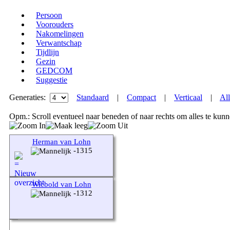
Persoon
Voorouders
Nakomelingen
Verwantschap
Tijdlijn
Gezin
GEDCOM
Suggestie
Generaties:
Standaard
|
Compact
|
Verticaal
|
All
Opm.: Scroll eventueel naar beneden of naar rechts om alles te kunn
Herman van Lohn
-1315
Wicbold van Lohn
-1312