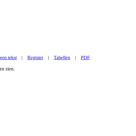
een tekst
|
Register
|
Tabellen
|
PDF
en zien.