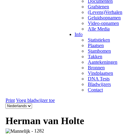
Documenten
Grafstenen
(Levens)Verhalen
Geluidsopnamen
Video-opnamen
Alle Media
Info
Statistieken
Plaatsen
Stambomen
Takken
Aantekeningen
Bronnen
Vindplaatsen
DNA Tests
Bladwijzers
Contact
Print
Voeg bladwijzer toe
Herman van Holte
- 1282