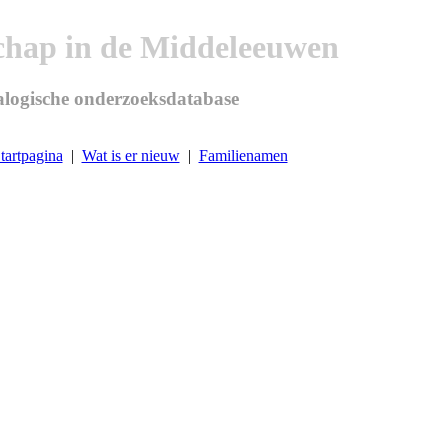
chap in de Middeleeuwen
logische onderzoeksdatabase
tartpagina
|
Wat is er nieuw
|
Familienamen