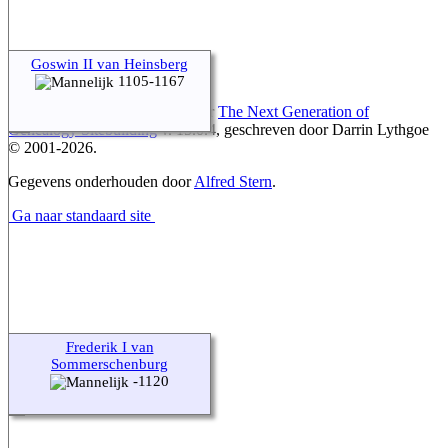
Goswin II van Heinsberg
1105-1167
Deze site werd aangemaakt door
The Next Generation of
Genealogy Sitebuilding
v. 15.0.4, geschreven door Darrin Lythgoe
© 2001-2026.
Gegevens onderhouden door
Alfred Stern
.
Ga naar standaard site
Frederik I van
Sommerschenburg
-1120