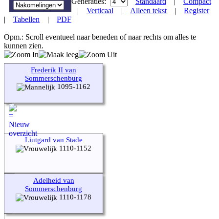
Generaties:
Standaard
|
Compact
|
Verticaal
|
Alleen tekst
|
Register
|
Tabellen
|
PDF
Opm.: Scroll eventueel naar beneden of naar rechts om alles te
kunnen zien.
Frederik II van
Sommerschenburg
1095-1162
Liutgard van Stade
1110-1152
Adelheid van
Sommerschenburg
1110-1178