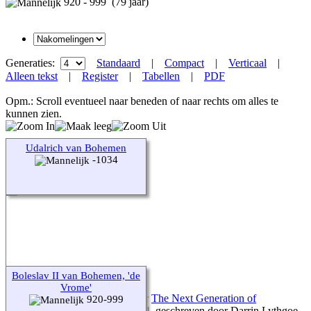
920 - 999 (79 jaar)
Generaties:
Standaard
|
Compact
|
Verticaal
|
Alleen tekst
|
Register
|
Tabellen
|
PDF
Opm.: Scroll eventueel naar beneden of naar rechts om alles te
kunnen zien.
Udalrich van Bohemen
-1034
Boleslav II van Bohemen, 'de
Vrome'
Deze site werd aangemaakt door
The Next Generation of
920-999
Genealogy Sitebuilding
v. 15.0.4, geschreven door Darrin Lythgoe