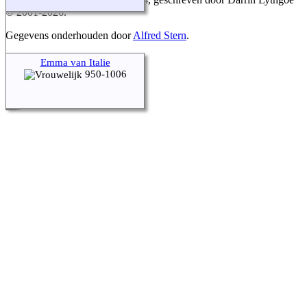
© 2001-2026.
Gegevens onderhouden door
Alfred Stern
.
Ga naar standaard site
Emma van Italie
950-1006