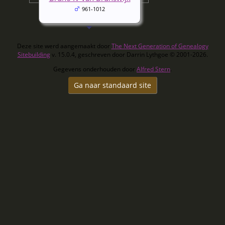
961-1012
Deze site werd aangemaakt door
The Next Generation of Genealogy
Sitebuilding
v. 15.0.4, geschreven door Darrin Lythgoe © 2001-2026.
Gegevens onderhouden door
Alfred Stern
.
Ga naar standaard site