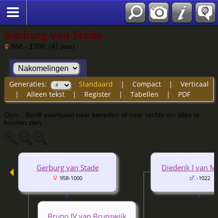
Gerburg van Stade
958 - 1000 (42 jaar)
Generaties:
Standaard
|
Compact
|
Verticaal
|
Alleen tekst
|
Register
|
Tabellen
|
PDF
Opm.: Scroll eventueel naar beneden of naar rechts om alles te
kunnen zien.
Gerburg van Stade
Diederik I van M
958-1000
-1022
Bruno IV van Brunswijk