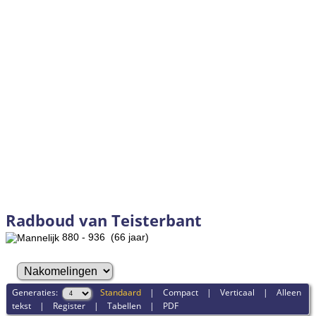
Radboud van Teisterbant
880 - 936 (66 jaar)
Generaties:
Standaard
|
Compact
|
Verticaal
|
Alleen
tekst
|
Register
|
Tabellen
|
PDF