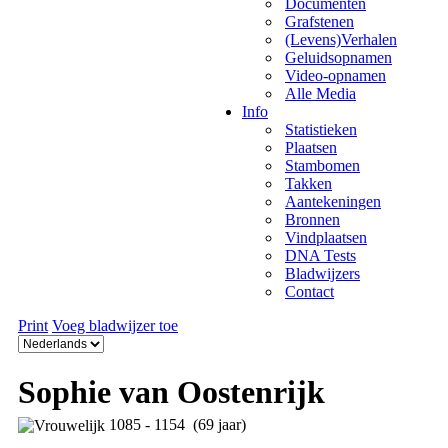
Documenten
Grafstenen
(Levens)Verhalen
Geluidsopnamen
Video-opnamen
Alle Media
Info
Statistieken
Plaatsen
Stambomen
Takken
Aantekeningen
Bronnen
Vindplaatsen
DNA Tests
Bladwijzers
Contact
Print
Voeg bladwijzer toe
Sophie van Oostenrijk
1085 - 1154 (69 jaar)