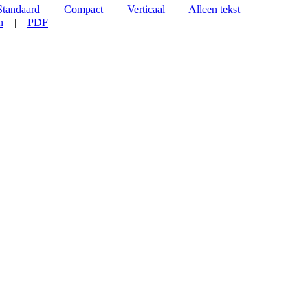
Standaard
|
Compact
|
Verticaal
|
Alleen tekst
|
n
|
PDF