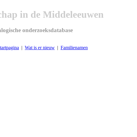
chap in de Middeleeuwen
logische onderzoeksdatabase
tartpagina
|
Wat is er nieuw
|
Familienamen