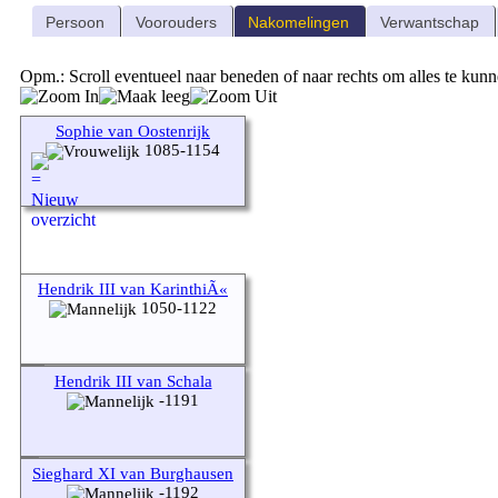
Persoon
Voorouders
Nakomelingen
Verwantschap
Opm.: Scroll eventueel naar beneden of naar rechts om alles te kunn
Sophie van Oostenrijk
1085-1154
Hendrik III van KarinthiÃ«
1050-1122
Hendrik III van Schala
-1191
Sieghard XI van Burghausen
-1192