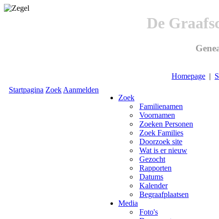
De Graafs
Genea
Homepage
|
S
Startpagina
Zoek
Aanmelden
Zoek
Familienamen
Voornamen
Zoeken Personen
Zoek Families
Doorzoek site
Wat is er nieuw
Gezocht
Rapporten
Datums
Kalender
Begraafplaatsen
Media
Foto's