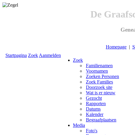
De Graafs
Genea
Homepage
|
S
Startpagina
Zoek
Aanmelden
Zoek
Familienamen
Voornamen
Zoeken Personen
Zoek Families
Doorzoek site
Wat is er nieuw
Gezocht
Rapporten
Datums
Kalender
Begraafplaatsen
Media
Foto's