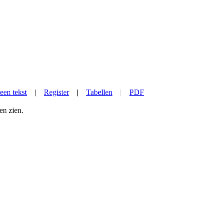
een tekst
|
Register
|
Tabellen
|
PDF
en zien.