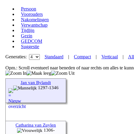
Persoon
Voorouders
Nakomelingen
Verwantschap
Tijdlijn
Gezin
GEDCOM
Suggestie
Generaties:
Standaard
|
Compact
|
Verticaal
|
All
Opm.: Scroll eventueel naar beneden of naar rechts om alles te kunn
Jan van Bylandt
1297-1346
Catharina van Zuylen
1306-