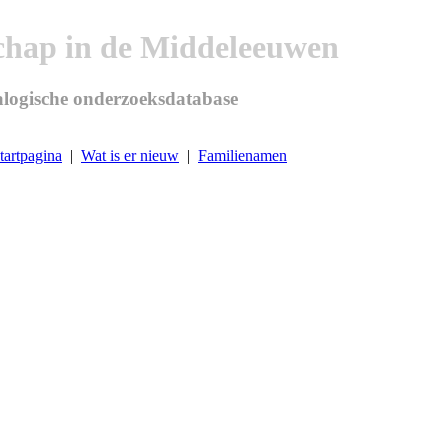
chap in de Middeleeuwen
logische onderzoeksdatabase
tartpagina
|
Wat is er nieuw
|
Familienamen