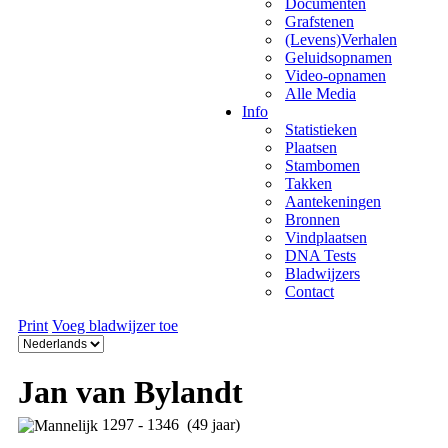
Documenten
Grafstenen
(Levens)Verhalen
Geluidsopnamen
Video-opnamen
Alle Media
Info
Statistieken
Plaatsen
Stambomen
Takken
Aantekeningen
Bronnen
Vindplaatsen
DNA Tests
Bladwijzers
Contact
Print
Voeg bladwijzer toe
Jan van Bylandt
1297 - 1346 (49 jaar)