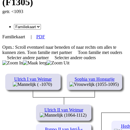
(F1305)
getr. <1093
Familiekaart
|
PDF
Opm.: Scroll eventueel naar beneden of naar rechts om alles te
kunnen zien.
Toon familie met partner
Toon familie met ouders
Selecter andere partner
Selecter andere ouders
Ulrich I van Weimar
Sophia van Hongarije
( -1070)
(1055-1095)
Ulrich II van Weimar
(1064-1112)
Hedw
Poppo II van IstriÃ«