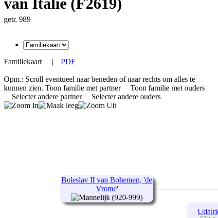
van Italie (F2619)
getr. 989
Familiekaart
|
PDF
Opm.: Scroll eventueel naar beneden of naar rechts om alles te
kunnen zien.
Toon familie met partner
Toon familie met ouders
Selecter andere partner
Selecter andere ouders
Boleslav II van Bohemen, 'de
Vrome'
(920-999)
Udalr