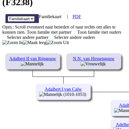
(F3238)
Familiekaart
|
PDF
Opm.: Scroll eventueel naar beneden of naar rechts om alles te
kunnen zien.
Toon familie met partner
Toon familie met ouders
Selecter andere partner
Selecter andere ouders
Adalbert II van Rijngouw
N.N. van Hessengouw
Adalbert I van Calw
(1010-1053)
Adalb
Adelhe